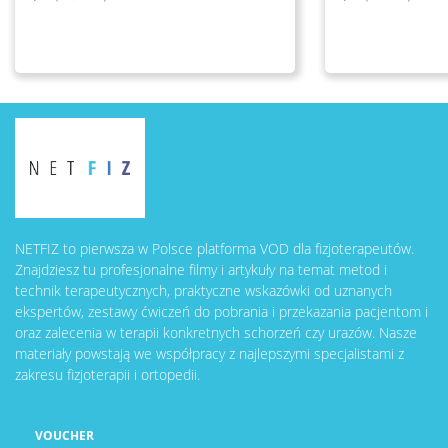
NETFIZ to pierwsza w Polsce platforma VOD dla fizjoterapeutów.
Znajdziesz tu profesjonalne filmy i artykuły na temat metod i
technik terapeutycznych, praktyczne wskazówki od uznanych
ekspertów, zestawy ćwiczeń do pobrania i przekazania pacjentom i
oraz zalecenia w terapii konkretnych schorzeń czy urazów. Nasze
materiały powstają we współpracy z najlepszymi specjalistami z
zakresu fizjoterapii i ortopedii.
VOUCHER