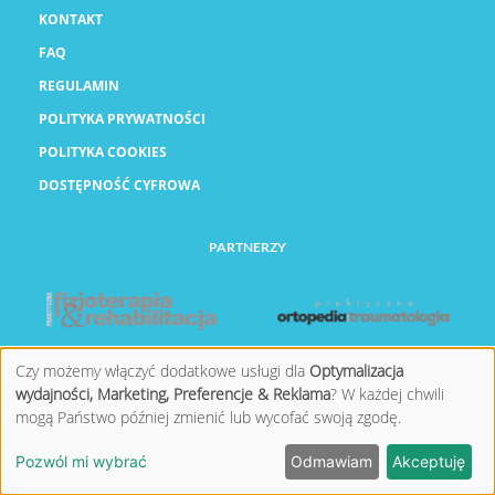
KONTAKT
FAQ
REGULAMIN
POLITYKA PRYWATNOŚCI
POLITYKA COOKIES
DOSTĘPNOŚĆ CYFROWA
PARTNERZY
Czy możemy włączyć dodatkowe usługi dla
Optymalizacja
wydajności, Marketing, Preferencje & Reklama
? W każdej chwili
mogą Państwo później zmienić lub wycofać swoją zgodę.
©
2026 FORUM MEDIA POLSKA. ALL RIGHTS RESERVED.
Pozwól mi wybrać
Odmawiam
Akceptuję