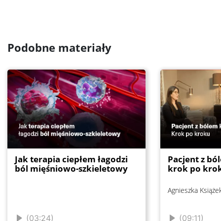
Podobne materiały
Jak terapia ciepłem łagodzi
Pacjent z bó
ból mięśniowo-szkieletowy
krok po kro
Agnieszka Książe
(03:24)
(09:11)