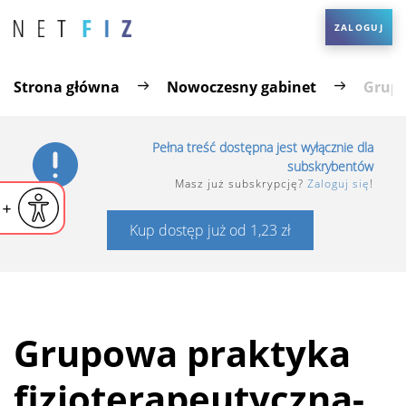
ZALOGUJ
Strona główna
Nowoczesny gabinet
Grupo
Pełna treść dostępna jest wyłącznie dla
subskrybentów
Masz już subskrypcję?
Zaloguj się
!
iejsz czcionkę
Powiększ czcionkę
yślna czcionka
Kup dostęp już od 1,23 zł
Grupowa praktyka
fizjoterapeutyczna-