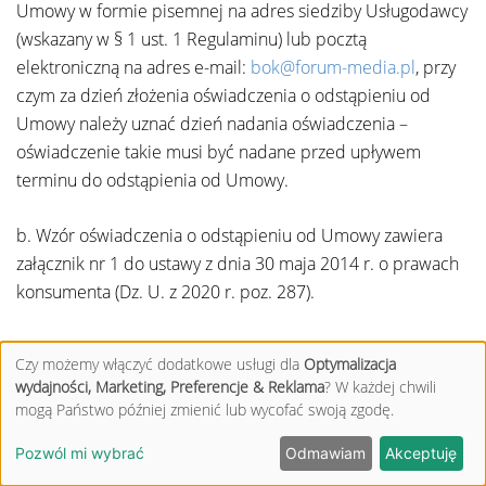
Umowy w formie pisemnej na adres siedziby Usługodawcy
(wskazany w § 1 ust. 1 Regulaminu) lub pocztą
elektroniczną na adres e-mail:
bok@forum-media.pl
, przy
czym za dzień złożenia oświadczenia o odstąpieniu od
Umowy należy uznać dzień nadania oświadczenia –
oświadczenie takie musi być nadane przed upływem
terminu do odstąpienia od Umowy.
b. Wzór oświadczenia o odstąpieniu od Umowy zawiera
załącznik nr 1 do ustawy z dnia 30 maja 2014 r. o prawach
konsumenta (Dz. U. z 2020 r. poz. 287).
Czy możemy włączyć dodatkowe usługi dla
Optymalizacja
wydajności, Marketing, Preferencje & Reklama
? W każdej chwili
Zamówienia:
mogą Państwo później zmienić lub wycofać swoją zgodę.
Pozwól mi wybrać
Odmawiam
Akceptuję
a. Zgodnie z art. 38 pkt. 13 ustawy z dnia 30 maja 2014 o