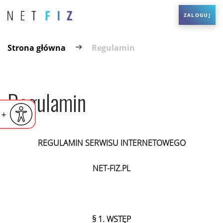
ZALOGUJ
Strona główna
Regulamin
Regulamin
iejsz czcionkę
Powiększ czcionkę
yślna czcionka
REGULAMIN SERWISU INTERNETOWEGO
NET-FIZ.PL
§ 1.
WSTĘP