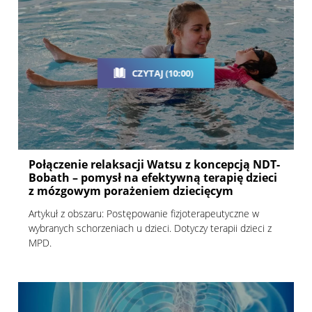
CZYTAJ (10:00)
Połączenie relaksacji Watsu z koncepcją NDT-
Bobath – pomysł na efektywną terapię dzieci
z mózgowym porażeniem dziecięcym
Artykuł z obszaru: Postępowanie fizjoterapeutyczne w
wybranych schorzeniach u dzieci. Dotyczy terapii dzieci z
MPD.