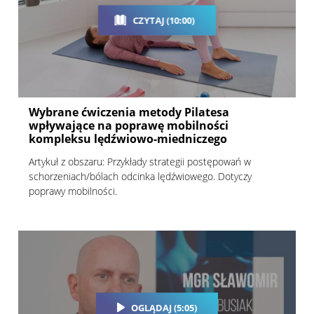
CZYTAJ (10:00)
Wybrane ćwiczenia metody Pilatesa
wpływające na poprawę mobilności
kompleksu lędźwiowo-miedniczego
Artykuł z obszaru: Przykłady strategii postępowań w
schorzeniach/bólach odcinka lędźwiowego. Dotyczy
poprawy mobilności.
OGLĄDAJ (5:05)