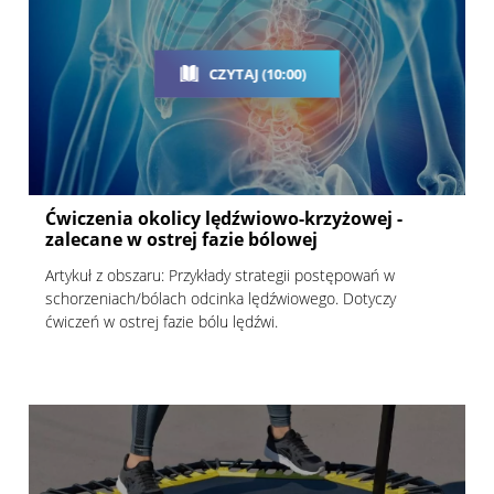
CZYTAJ (10:00)
Ćwiczenia okolicy lędźwiowo-krzyżowej -
zalecane w ostrej fazie bólowej
Artykuł z obszaru: Przykłady strategii postępowań w
schorzeniach/bólach odcinka lędźwiowego. Dotyczy
ćwiczeń w ostrej fazie bólu lędźwi.