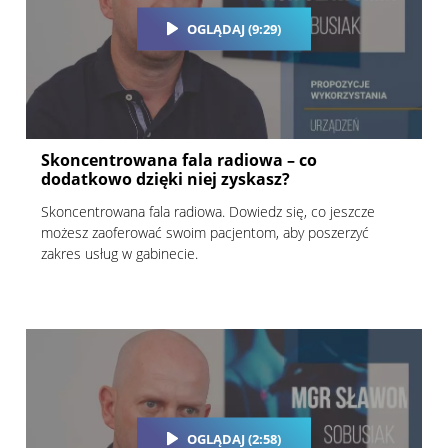
OGLĄDAJ (9:29)
Skoncentrowana fala radiowa – co
dodatkowo dzięki niej zyskasz?
Skoncentrowana fala radiowa. Dowiedz się, co jeszcze
możesz zaoferować swoim pacjentom, aby poszerzyć
zakres usług w gabinecie.
OGLĄDAJ (2:58)