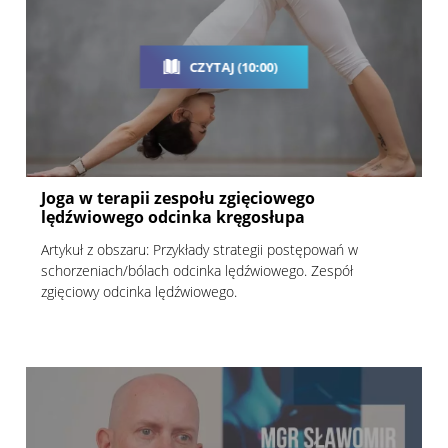
CZYTAJ (10:00)
Joga w terapii zespołu zgięciowego
lędźwiowego odcinka kręgosłupa
Artykuł z obszaru: Przykłady strategii postępowań w
schorzeniach/bólach odcinka lędźwiowego. Zespół
zgięciowy odcinka lędźwiowego.