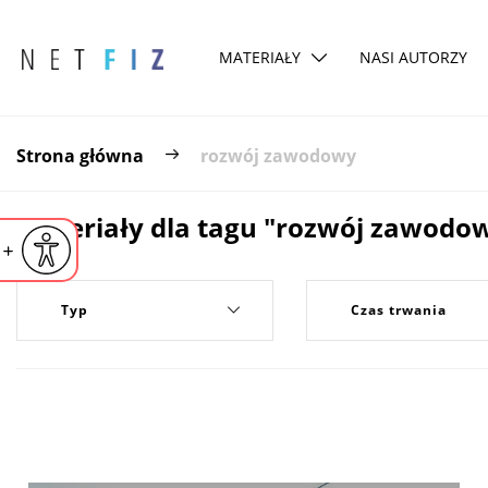
MATERIAŁY
NASI AUTORZY
Strona główna
rozwój zawodowy
Materiały dla tagu "rozwój zawodo
iejsz czcionkę
Powiększ czcionkę
yślna czcionka