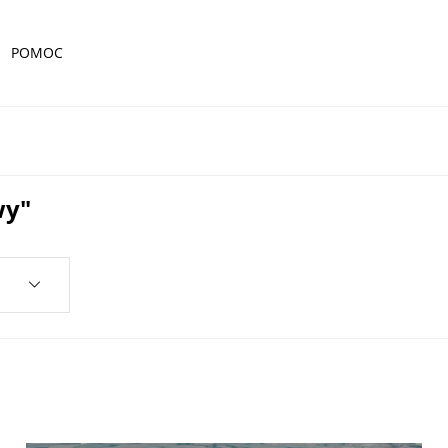
POMOC
wy"