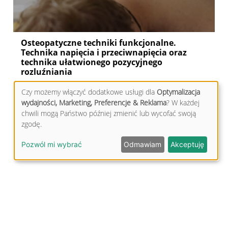
Osteopatyczne techniki funkcjonalne.
Technika napięcia i przeciwnapięcia oraz
technika ułatwionego pozycyjnego
rozluźniania
Artykuł z obszaru: diagnostyka i techniki osteopatyczne w
Czy możemy włączyć dodatkowe usługi dla
Optymalizacja
terapii wybranych schorzeń. Dotyczy technik rozluźniania.
wydajności, Marketing, Preferencje & Reklama
? W każdej
chwili mogą Państwo później zmienić lub wycofać swoją
zgodę.
Pozwól mi wybrać
Odmawiam
Akceptuję