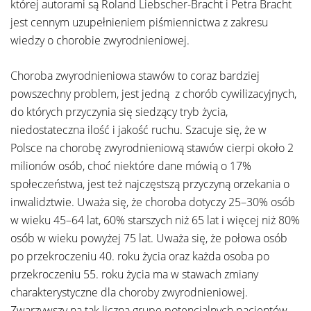
której autorami są Roland Liebscher-Bracht i Petra Bracht
jest cennym uzupełnieniem piśmiennictwa z zakresu
wiedzy o chorobie zwyrodnieniowej.
Choroba zwyrodnieniowa stawów to coraz bardziej
powszechny problem, jest jedną z chorób cywilizacyjnych,
do których przyczynia się siedzący tryb życia,
niedostateczna ilość i jakość ruchu. Szacuje się, że w
Polsce na chorobę zwyrodnieniową stawów cierpi około 2
milionów osób, choć niektóre dane mówią o 17%
społeczeństwa, jest też najczęstszą przyczyną orzekania o
inwalidztwie. Uważa się, że choroba dotyczy 25–30% osób
w wieku 45–64 lat, 60% starszych niż 65 lat i więcej niż 80%
osób w wieku powyżej 75 lat. Uważa się, że połowa osób
po przekroczeniu 40. roku życia oraz każda osoba po
przekroczeniu 55. roku życia ma w stawach zmiany
charakterystyczne dla choroby zwyrodnieniowej.
Zwarzywszy na tak liczną grupę potencjalnych pacjentów