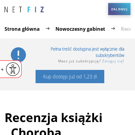
ZALOGUJ
Strona główna
Nowoczesny gabinet
Recen
Pełna treść dostępna jest wyłącznie dla
subskrybentów
Masz już subskrypcję?
Zaloguj się
!
iejsz czcionkę
Powiększ czcionkę
yślna czcionka
Kup dostęp już od 1,23 zł
Recenzja książki
„Choroba