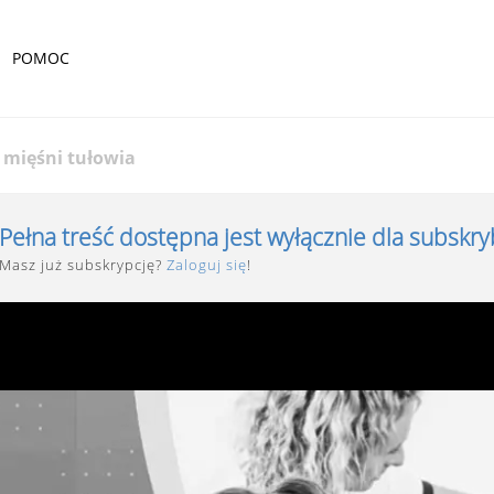
POMOC
 mięśni tułowia
Pełna treść dostępna jest wyłącznie dla subskr
Masz już subskrypcję?
Zaloguj się
!