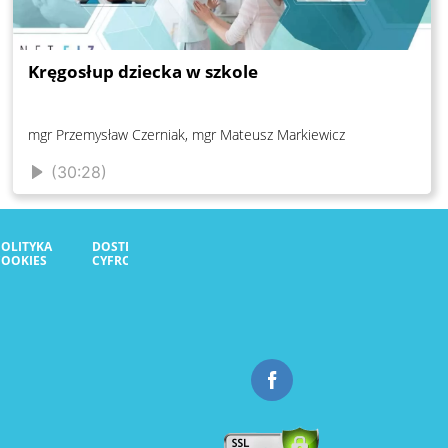
Kręgosłup dziecka w szkole
mgr Przemysław Czerniak, mgr Mateusz Markiewicz
(30:28)
POLITYKA
DOSTĘPNOŚĆ
COOKIES
CYFROWA