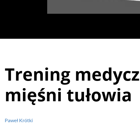
Trening medyc
mięśni tułowia
Paweł Krótki