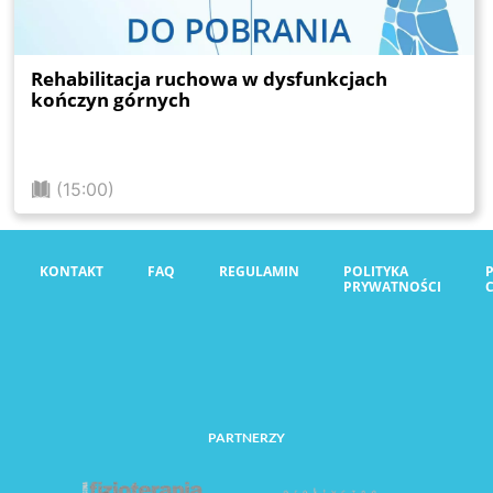
Rehabilitacja ruchowa w dysfunkcjach
kończyn górnych
(15:00)
KONTAKT
FAQ
REGULAMIN
POLITYKA
PRYWATNOŚCI
PARTNERZY