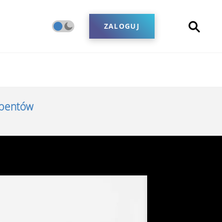
ZALOGUJ
ybentów