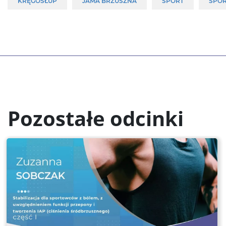
KRĘGOSŁUP
JAMA BRZUSZNA
SPORT
SPO
Pozostałe odcinki