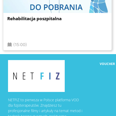
Rehabilitacja poszpitalna
(15:00)
VOUCHER
NETFIZ to pierwsza w Polsce platforma VOD
dla fizjoterapeutów. Znajdziesz tu
profesjonalne filmy i artykuły na temat metod i