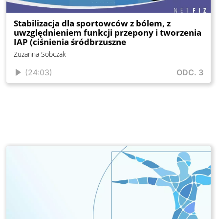
Stabilizacja dla sportowców z bólem, z
uwzględnieniem funkcji przepony i tworzenia
IAP (ciśnienia śródbrzuszne
Zuzanna Sobczak
(24:03)
ODC. 3