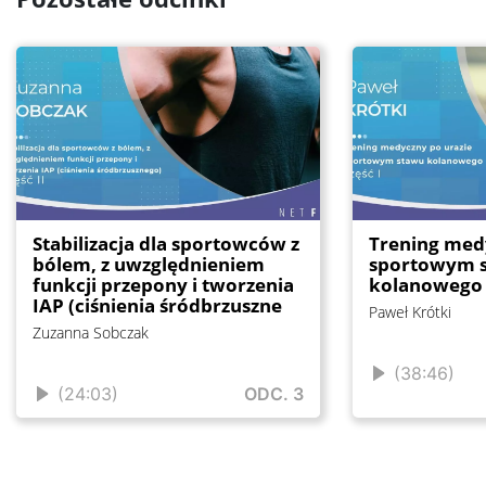
Stabilizacja dla sportowców z
Trening med
bólem, z uwzględnieniem
sportowym 
funkcji przepony i tworzenia
kolanowego -
IAP (ciśnienia śródbrzuszne
Paweł Krótki
Zuzanna Sobczak
(38:46)
(24:03)
ODC. 3