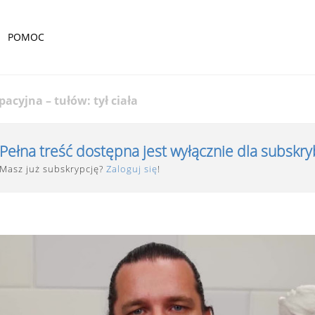
POMOC
acyjna – tułów: tył ciała
Pełna treść dostępna jest wyłącznie dla subskr
Masz już subskrypcję?
Zaloguj się
!