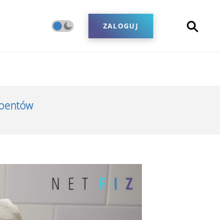
ZALOGUJ
ybentów