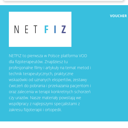
VOUCHER
NETFIZ to pierwsza w Polsce platforma VOD
dla fizjoterapeutów. Znajdziesz tu
profesjonalne filmy i artykuły na temat metod i
technik terapeutycznych, praktyczne
wskazówki od uznanych ekspertów, zestawy
ćwiczeń do pobrania i przekazania pacjentom i
oraz zalecenia w terapii konkretnych schorzeń
czy urazów. Nasze materiały powstają we
współpracy z najlepszymi specjalistami z
zakresu fizjoterapii i ortopedii.