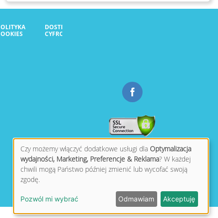
POLITYKA
DOSTĘPNOŚĆ
COOKIES
CYFROWA
Czy możemy włączyć dodatkowe usługi dla
Optymalizacja
wydajności, Marketing, Preferencje & Reklama
? W każdej
chwili mogą Państwo później zmienić lub wycofać swoją
zgodę.
Pozwól mi wybrać
Odmawiam
Akceptuję