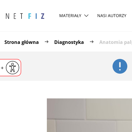
MATERIAŁY
NASI AUTORZY
Strona główna
Diagnostyka
Anatomia palp
iejsz czcionkę
Powiększ czcionkę
yślna czcionka