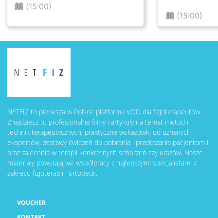
(15:00)
(15:00)
NETFIZ to pierwsza w Polsce platforma VOD dla fizjoterapeutów.
Znajdziesz tu profesjonalne filmy i artykuły na temat metod i
technik terapeutycznych, praktyczne wskazówki od uznanych
ekspertów, zestawy ćwiczeń do pobrania i przekazania pacjentom i
oraz zalecenia w terapii konkretnych schorzeń czy urazów. Nasze
materiały powstają we współpracy z najlepszymi specjalistami z
zakresu fizjoterapii i ortopedii.
VOUCHER
KONTAKT