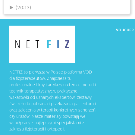
(20:13)
VOUCHER
NETFIZ to pierwsza w Polsce platforma VOD
dla fizjoterapeutów. Znajdziesz tu
profesjonalne filmy i artykuły na temat metod i
technik terapeutycznych, praktyczne
wskazówki od uznanych ekspertów, zestawy
ćwiczeń do pobrania i przekazania pacjentom i
oraz zalecenia w terapii konkretnych schorzeń
czy urazów. Nasze materiały powstają we
współpracy z najlepszymi specjalistami z
zakresu fizjoterapii i ortopedii.