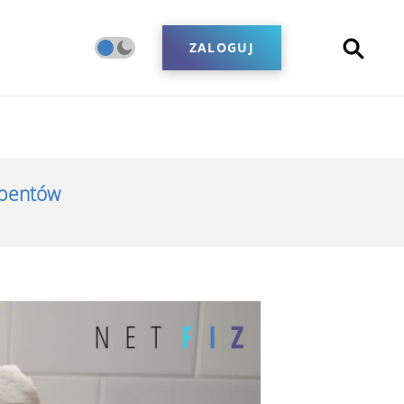
ZALOGUJ
ybentów