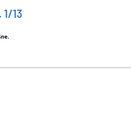
 1/13
śne.