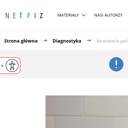
MATERIAŁY
NASI AUTORZY
Strona główna
Diagnostyka
Anatomia palp
iejsz czcionkę
Powiększ czcionkę
yślna czcionka