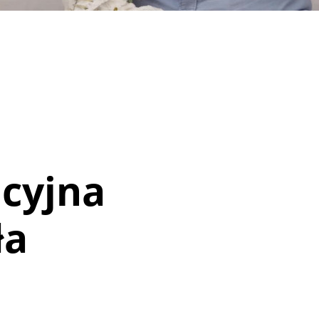
cyjna
ła