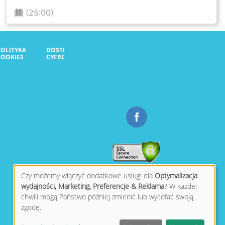
(25:00)
POLITYKA
DOSTĘPNOŚĆ
COOKIES
CYFROWA
Czy możemy włączyć dodatkowe usługi dla
Optymalizacja
wydajności, Marketing, Preferencje & Reklama
? W każdej
chwili mogą Państwo później zmienić lub wycofać swoją
zgodę.