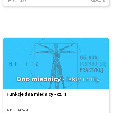
(21:52)
ODC. 3
Funkcje dna miednicy - cz. II
Michał Koszla