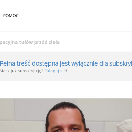
POMOC
acyjna tułów przód ciała
Pełna treść dostępna jest wyłącznie dla subskr
Masz już subskrypcję?
Zaloguj się
!