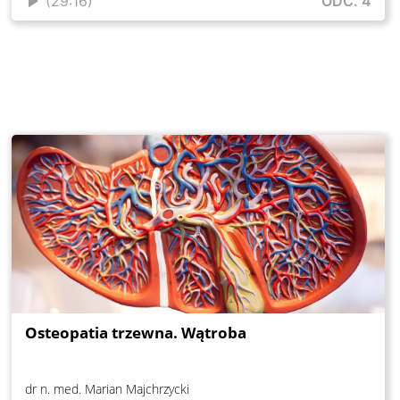
(29:16)
ODC. 4
Osteopatia trzewna. Wątroba
dr n. med. Marian Majchrzycki