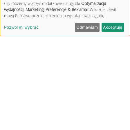
Czy możemy włączyć dodatkowe usługi dla
Optymalizacja
materiały powstają we współpracy z najlepszymi specjalistami z
wydajności, Marketing, Preferencje & Reklama
? W każdej chwili
zakresu fizjoterapii i ortopedii.
mogą Państwo później zmienić lub wycofać swoją zgodę.
VOUCHER
Pozwól mi wybrać
Odmawiam
Akceptuję
KONTAKT
FAQ
REGULAMIN
POLITYKA PRYWATNOŚCI
POLITYKA COOKIES
DOSTĘPNOŚĆ CYFROWA
PARTNERZY