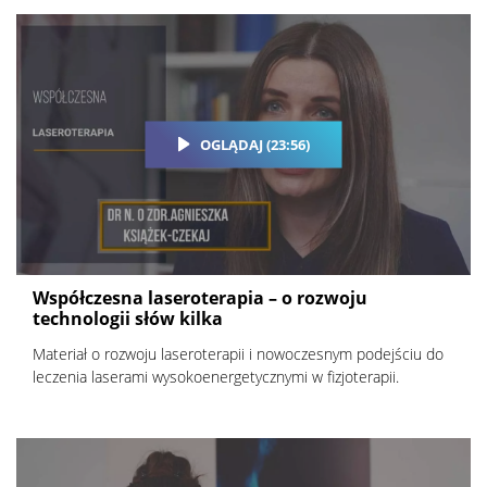
OGLĄDAJ (23:56)
Współczesna laseroterapia – o rozwoju
technologii słów kilka
Materiał o rozwoju laseroterapii i nowoczesnym podejściu do
leczenia laserami wysokoenergetycznymi w fizjoterapii.