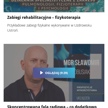
Zabiegi rehabilitacyjne – fizykoterapia
Przykładowe zabiegi fizykalne wykonywane w Uzdrowisku
Ustroń.
OGLĄDAJ (9:29)
Skoncentrowana fala radiowa – co dodatkowo