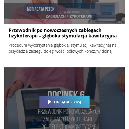
Przewodnik po nowoczesnych zabiegach
fizykoterapii – głęboka stymulacja kawitacyjna
Procedura wykorzystania głębokiej stymulacji kawitacyjnej na
przykładzie zabiegu dolegliwości bólowych kończyny dolnej.
OGLĄDAJ (3:45)