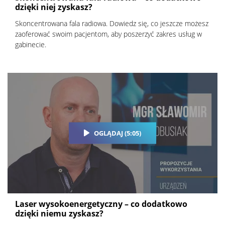
dzięki niej zyskasz?
Skoncentrowana fala radiowa. Dowiedz się, co jeszcze możesz
zaoferować swoim pacjentom, aby poszerzyć zakres usług w
gabinecie.
OGLĄDAJ (5:05)
Laser wysokoenergetyczny – co dodatkowo
dzięki niemu zyskasz?