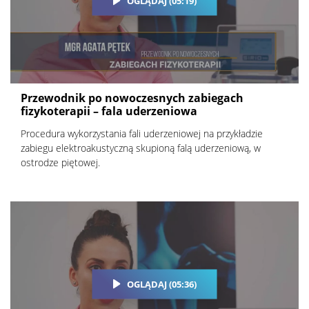
OGLĄDAJ (05:19)
Przewodnik po nowoczesnych zabiegach
fizykoterapii – fala uderzeniowa
Procedura wykorzystania fali uderzeniowej na przykładzie
zabiegu elektroakustyczną skupioną falą uderzeniową, w
ostrodze piętowej.
OGLĄDAJ (05:36)