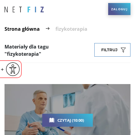
ZALOGUJ
Strona główna
fizykoterapia
Materiały dla tagu
FILTRUJ
"fizykoterapia"
iejsz czcionkę
Powiększ czcionkę
yślna czcionka
CZYTAJ (10:00)