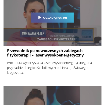
OGLĄDAJ (04:30)
Przewodnik po nowoczesnych zabiegach
fizykoterapii – laser wysokoenergetyczny
Procedura wykorzystania lasera wysokoenergetycznego na
przykładzie dolegliwości bólowych odcinka lędźwiowego
kręgosłupa.