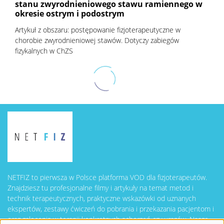
stanu zwyrodnieniowego stawu ramiennego w
okresie ostrym i podostrym
Artykuł z obszaru: postępowanie fizjoterapeutyczne w
chorobie zwyrodnieniowej stawów. Dotyczy zabiegów
fizykalnych w ChZS
NETFIZ to pierwsza w Polsce platforma VOD dla fizjoterapeutów.
Znajdziesz tu profesjonalne filmy i artykuły na temat metod i
technik terapeutycznych, praktyczne wskazówki od uznanych
ekspertów, zestawy ćwiczeń do pobrania i przekazania pacjentom i
oraz zalecenia w terapii konkretnych schorzeń czy urazów. Nasze