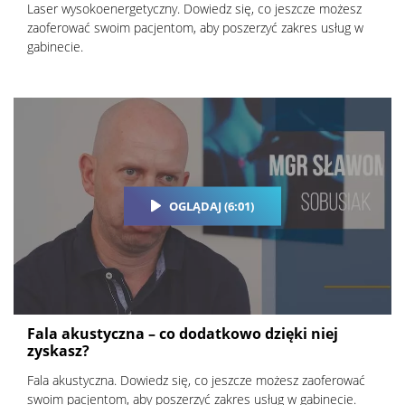
Laser wysokoenergetyczny. Dowiedz się, co jeszcze możesz
zaoferować swoim pacjentom, aby poszerzyć zakres usług w
gabinecie.
OGLĄDAJ (6:01)
Fala akustyczna – co dodatkowo dzięki niej
zyskasz?
Fala akustyczna. Dowiedz się, co jeszcze możesz zaoferować
swoim pacjentom, aby poszerzyć zakres usług w gabinecie.