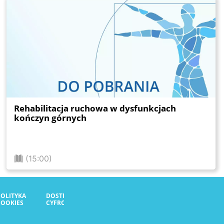
Rehabilitacja ruchowa w dysfunkcjach
kończyn górnych
(15:00)
POLITYKA
DOSTĘPNOŚĆ
COOKIES
CYFROWA