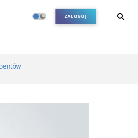
ZALOGUJ
ybentów