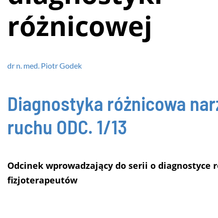
różnicowej
dr n. med. Piotr Godek
Diagnostyka różnicowa na
ruchu
ODC. 1/13
Odcinek wprowadzający do serii o diagnostyce r
fizjoterapeutów