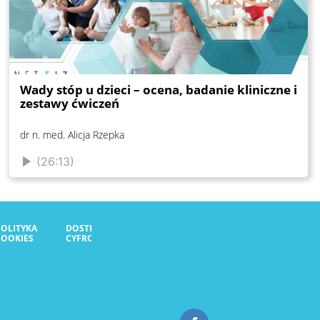
Wady stóp u dzieci – ocena, badanie kliniczne i
zestawy ćwiczeń
dr n. med. Alicja Rzepka
(26:13)
POLITYKA
DOSTĘPNOŚĆ
COOKIES
CYFROWA