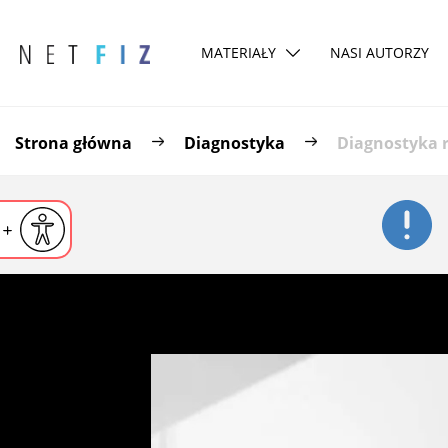
MATERIAŁY
NASI AUTORZY
Strona główna
Diagnostyka
Diagnostyka 
iejsz czcionkę
Powiększ czcionkę
yślna czcionka