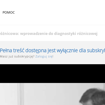
POMOC
różnicowa: wprowadzenie do diagnostyki różnicowej
Pełna treść dostępna jest wyłącznie dla subskr
Masz już subskrypcję?
Zaloguj się
!