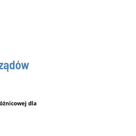
rządów
óżnicowej dla