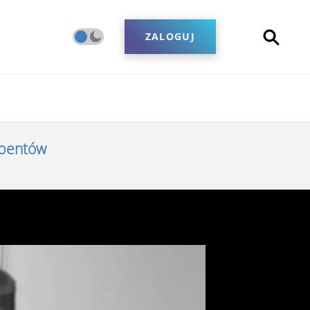
ZALOGUJ
ybentów