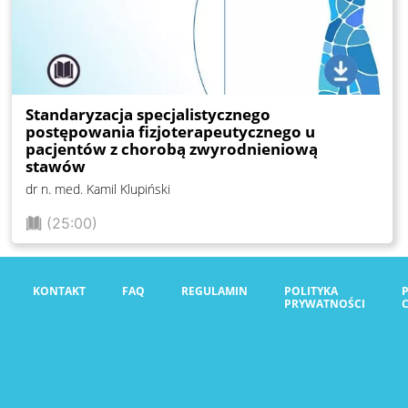
Standaryzacja specjalistycznego
postępowania fizjoterapeutycznego u
pacjentów z chorobą zwyrodnieniową
stawów
dr n. med. Kamil Klupiński
(25:00)
KONTAKT
FAQ
REGULAMIN
POLITYKA
PRYWATNOŚCI