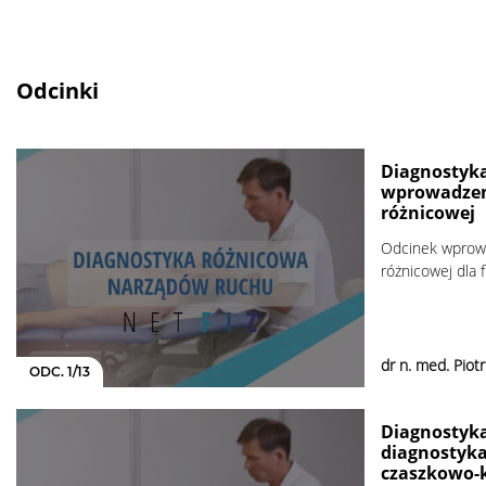
Odcinki
Diagnostyka
wprowadzen
różnicowej
Odcinek wprowa
różnicowej dla 
dr n. med. Piot
ODC. 1/13
Diagnostyka
diagnostyka
czaszkowo-