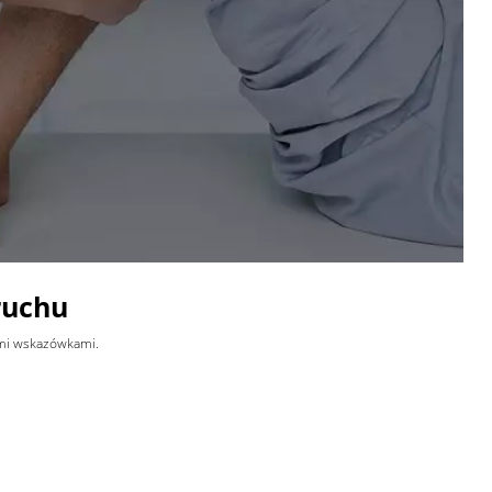
ruchu
ymi wskazówkami.