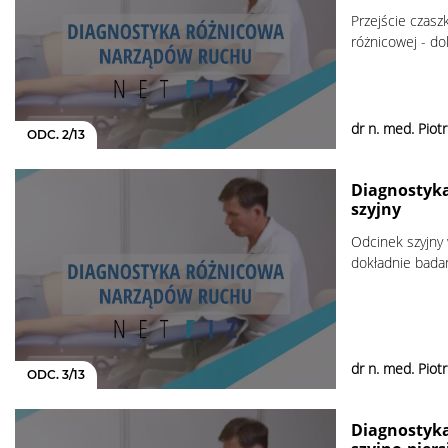
Przejście czas
różnicowej - do
dr n. med. Piot
ODC. 2/13
Diagnostyka
szyjny
Odcinek szyjny 
dokładnie bada
dr n. med. Piot
ODC. 3/13
Diagnostyka