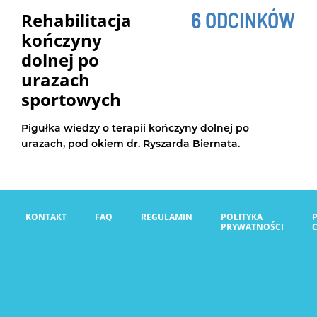
6 ODCINKÓW
Rehabilitacja
a różnicowa: kończyna
kończyny
dolnej po
 w diagnostyce różnicowej -
urazach
nie krok po kroku. Część 2
sportowych
Pigułka wiedzy o terapii kończyny dolnej po
urazach, pod okiem dr. Ryszarda Biernata.
r Godek
32:39
 różnicowa: odcinek
krzyżowy kręgosłupa
KONTAKT
FAQ
REGULAMIN
POLITYKA
PRYWATNOŚCI
a cz. 1
owo-krzyżowy kręgosłupa oraz
nostyce różnicowej - dokładnie
o kroku. Część 1