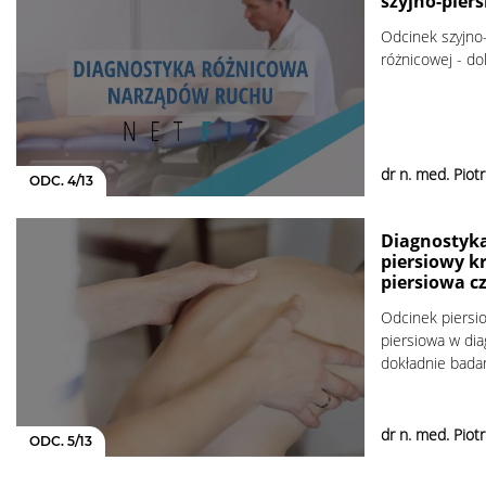
szyjno-pier
Odcinek szyjno
różnicowej - do
dr n. med. Piot
ODC. 4/13
Diagnostyka
piersiowy k
piersiowa cz
Odcinek piersio
piersiowa w dia
dokładnie bada
dr n. med. Piot
ODC. 5/13