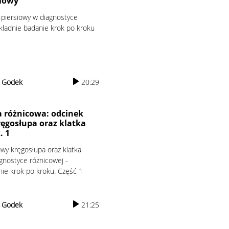
siowy
-piersiowy w diagnostyce
kładnie badanie krok po kroku
r Godek
20:29
 różnicowa: odcinek
ręgosłupa oraz klatka
. 1
wy kręgosłupa oraz klatka
gnostyce różnicowej -
nie krok po kroku. Część 1
r Godek
21:25