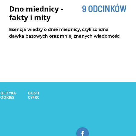
9 ODCINKÓW
Dno miednicy -
fakty i mity
Esencja wiedzy o dnie miednicy, czyli solidna
dawka bazowych oraz mniej znanych wiadomości
POLITYKA
DOSTĘPNOŚĆ
COOKIES
CYFROWA