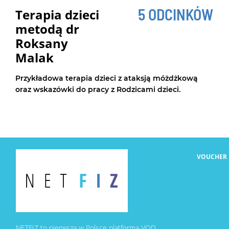
5 ODCINKÓW
Terapia dzieci
Diagnostyk
metodą dr
górna cz. 2
Roksany
Kończyna górna
Malak
dokładnie bada
Przykładowa terapia dzieci z ataksją móżdżkową
oraz wskazówki do pracy z Rodzicami dzieci.
dr n. med. Piot
ODC. 8/13
Diagnostyka
lędźwiowo-
VOUCHER
oraz miednic
Odcinek lędźwi
miednica w diag
badanie krok p
NETFIZ to pierwsza w Polsce platforma VOD