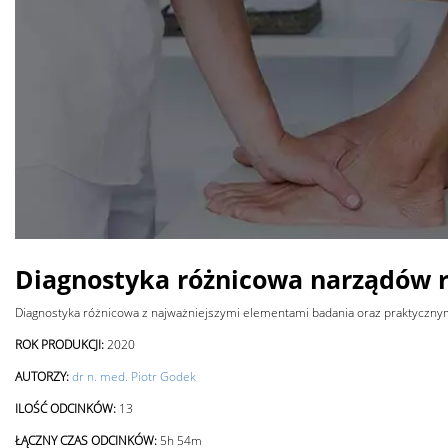
Diagnostyka różnicowa narządów 
Diagnostyka różnicowa z najważniejszymi elementami badania oraz praktyczn
ROK PRODUKCJI:
2020
AUTORZY:
dr n. med. Piotr Godek
ILOŚĆ ODCINKÓW:
13
ŁĄCZNY CZAS ODCINKÓW:
5h 54m