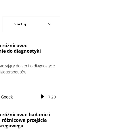
 różnicowa:
ie do diagnostyki
dzający do serii o diagnostyce
fizjoterapeutów
r Godek
17:29
 różnicowa: badanie i
 różnicowa przejścia
kręgowego