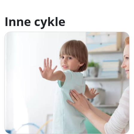
Diagnostyka
piersiowy k
piersiowa cz
Inne cykle
Odcinek piersio
piersiowa w dia
dokładnie bada
dr n. med. Piot
ODC. 6/13
Diagnostyk
górna cz. 1
Kończyna górna
dokładnie bada
dr n. med. Piot
ODC. 7/13