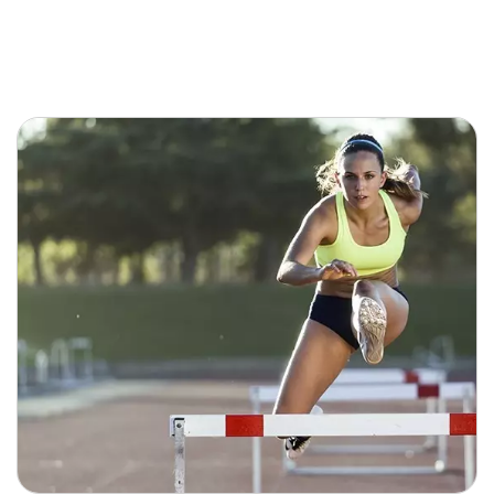
 różnicowa: odcinek
ręgosłupa oraz klatka
. 2
wy kręgosłupa oraz klatka
gnostyce różnicowej -
nie krok po kroku. Część 2
r Godek
20:13
a różnicowa: kończyna
 w diagnostyce różnicowej -
nie krok po kroku. Część 1
r Godek
30:05