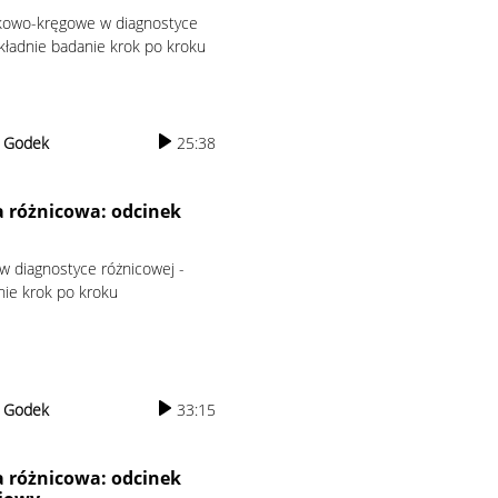
zkowo-kręgowe w diagnostyce
kładnie badanie krok po kroku
r Godek
25:38
 różnicowa: odcinek
w diagnostyce różnicowej -
nie krok po kroku
r Godek
33:15
 różnicowa: odcinek