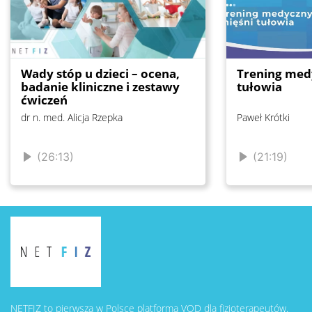
Wady stóp u dzieci – ocena,
Trening med
badanie kliniczne i zestawy
tułowia
ćwiczeń
dr n. med. Alicja Rzepka
Paweł Krótki
(26:13)
(21:19)
NETFIZ to pierwsza w Polsce platforma VOD dla fizjoterapeutów.