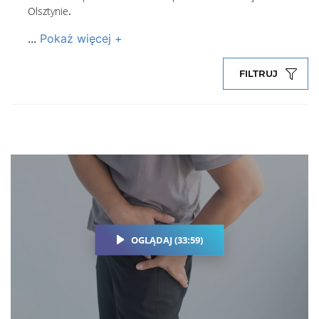
Olsztynie
.
...
Pokaż więcej +
FILTRUJ
OGLĄDAJ (33:59)