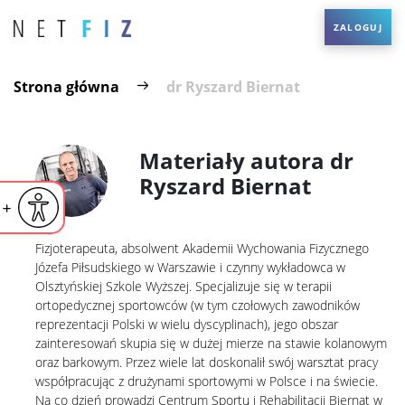
ZALOGUJ
Strona główna
dr Ryszard Biernat
Materiały autora dr
Ryszard Biernat
iejsz czcionkę
Powiększ czcionkę
yślna czcionka
Fizjoterapeuta, absolwent Akademii Wychowania Fizycznego
Józefa Piłsudskiego w Warszawie i czynny wykładowca w
Olsztyńskiej Szkole Wyższej. Specjalizuje się w terapii
ortopedycznej sportowców (w tym czołowych zawodników
reprezentacji Polski w wielu dyscyplinach), jego obszar
zainteresowań skupia się w dużej mierze na stawie kolanowym
oraz barkowym. Przez wiele lat doskonalił swój warsztat pracy
współpracując z drużynami sportowymi w Polsce i na świecie.
Na co dzień prowadzi Centrum Sportu i Rehabilitacji Biernat w