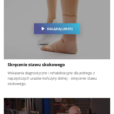
OGLĄDAJ (29:51)
Skręcenie stawu skokowego
Wskazania diagnostyczne i rehabilitacyjne dla jednego z
najczęstszych urazów kończyny dolnej - skręcenie stawu
skokowego.