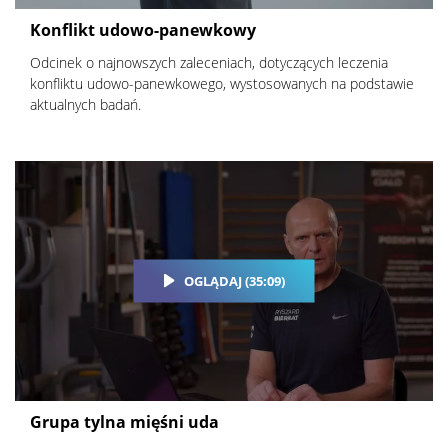
Konflikt udowo-panewkowy
Odcinek o najnowszych zaleceniach, dotyczących leczenia
konfliktu udowo-panewkowego, wystosowanych na podstawie
aktualnych badań.
OGLĄDAJ (35:09)
Grupa tylna mięśni uda