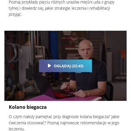
Poznaj przykłady pięciu różnych urazów mięśni uda z grupy
tylnej i dowiedz się, jakie strategie leczenia i rehabilitacji
przyjąć.
OGLĄDAJ (22:43)
Kolano biegacza
O czym należy pamiętać przy diagnozie kolana biegacza? Jakie
ćwiczenia stosować? Poznaj najnowsze rekomendacje w jego
leczeniu.